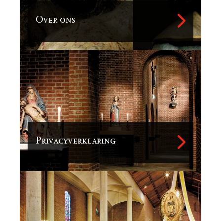
Over ons
De Hemel op Aarde
Sponsoren
In de media
Openstelling en rondleidingen
Schatkamer
Sponsoren
Privacyverklaring
Info
Over ons
Privacyverklaring
Sint Lambertus Parochie
Omgeving