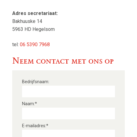
De Hemel op Aarde
Adres secretariaat:
Bakhuuske 14
Sponsoren
5963 HD Hegelsom
In de media
tel:
06 5390 7968
Openstelling en rondleidingen
Neem contact met ons op
Schatkamer
Sponsoren
Bedrijfsnaam
Info
Over ons
Naam
Privacyverklaring
Sint Lambertus Parochie
E-mailadres
Omgeving