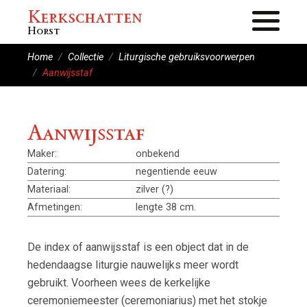
Kerkschatten
Horst
Home
Collectie
Liturgische gebruiksvoorwerpen
Aanwijsstaf
Gebouw
Aanwijsstaf
Huidige kerk
Vooroorlogse kerk
Maker:
onbekend
Datering:
negentiende eeuw
Collectie
Materiaal:
zilver (?)
Afmetingen:
lengte 38 cm.
Beelden
Liturgische gebruiksvoorwerpen
De index of aanwijsstaf is een object dat in de
Paramenten
hedendaagse liturgie nauwelijks meer wordt
Beglazing
gebruikt. Voorheen wees de kerkelijke
ceremoniemeester (ceremoniarius) met het stokje
Vaandels