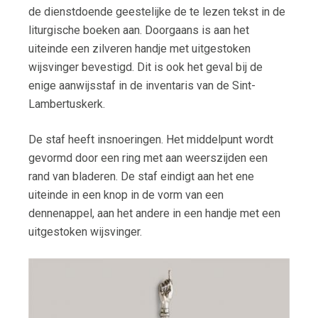
de dienstdoende geestelijke de te lezen tekst in de
De Hemel op Aarde
liturgische boeken aan. Doorgaans is aan het
uiteinde een zilveren handje met uitgestoken
Sponsoren
wijsvinger bevestigd. Dit is ook het geval bij de
In de media
enige aanwijsstaf in de inventaris van de Sint-
Lambertuskerk.
Openstelling en rondleidingen
De staf heeft insnoeringen. Het middelpunt wordt
Schatkamer
gevormd door een ring met aan weerszijden een
rand van bladeren. De staf eindigt aan het ene
Sponsoren
uiteinde in een knop in de vorm van een
Info
dennenappel, aan het andere in een handje met een
uitgestoken wijsvinger.
Over ons
Privacyverklaring
Sint Lambertus Parochie
Omgeving